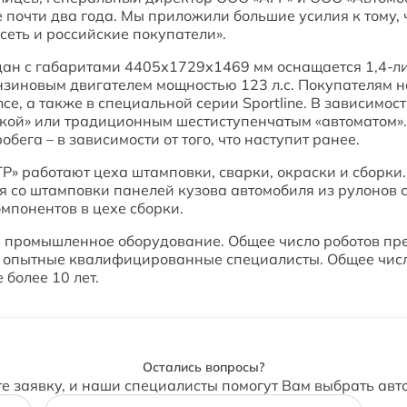
 почти два года. Мы приложили большие усилия к тому, 
сеть и российские покупатели».
едан с габаритами 4405х1729х1469 мм оснащается 1,4-
ензиновым двигателем мощностью 123 л.с. Покупателям 
ance, а также в специальной серии Sportline. В зависимо
ой» или традиционным шестиступенчатым «автоматом». 
бега – в зависимости от того, что наступит ранее.
Р» работают цеха штамповки, сварки, окраски и сборки.
я со штамповки панелей кузова автомобиля из рулонов с
мпонентов в цехе сборки.
 промышленное оборудование. Общее число роботов пр
 опытные квалифицированные специалисты. Общее числ
 более 10 лет.
Остались вопросы?
те заявку, и наши специалисты помогут Вам выбрать авт